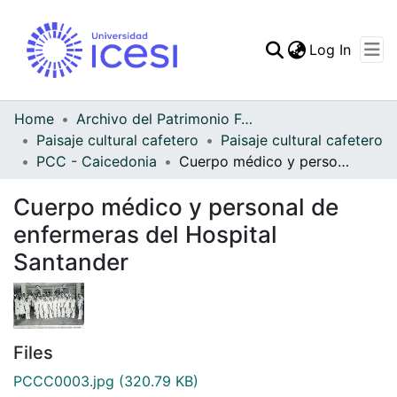
(curren
Log In
Communities & Collec
All of DSpace
Home
Archivo del Patrimonio Fotográfico y Fílmico del Valle del Cauca
Paisaje cultural cafetero
Paisaje cultural cafetero
Statistics
PCC - Caicedonia
Cuerpo médico y personal de enfermeras del Hospital Santander
Cuerpo médico y personal de
enfermeras del Hospital
Santander
Files
PCCC0003.jpg
(320.79 KB)