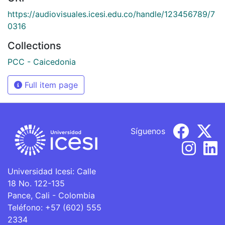
https://audiovisuales.icesi.edu.co/handle/123456789/7
0316
Collections
PCC - Caicedonia
Full item page
Síguenos
Universidad Icesi: Calle
18 No. 122-135
Pance, Cali - Colombia
Teléfono: +57 (602) 555
2334