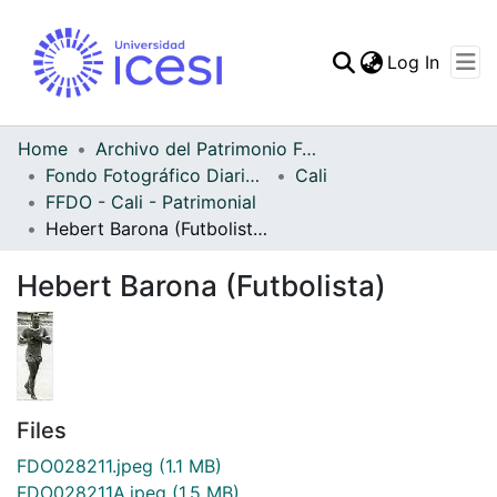
(curren
Log In
Communities & Collec
All of DSpace
Home
Archivo del Patrimonio Fotográfico y Fílmico del Valle del Cauca
Fondo Fotográfico Diario Occidente
Cali
Statistics
FFDO - Cali - Patrimonial
Hebert Barona (Futbolista)
Hebert Barona (Futbolista)
Files
FDO028211.jpeg
(1.1 MB)
FDO028211A.jpeg
(1.5 MB)