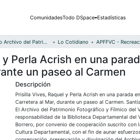
Comunidades
Todo DSpace
Estadísticas
Fondo Archivo del Patrimonio Fotográfico y Fílmico del Valle del Cauca
Lo Cotidiano
l y Perla Acrish en una para
urante un paseo al Carmen
Descripción
Prisilla Vives, Raquel y Perla Acrish en una parada e
Carretera al Mar, durante un paseo al Carmen. Santi
El Archivo del Patrimonio Fotográfico y Fílmico del 
responsabilidad de la Biblioteca Departamental del 
Borrero, por convenio de cooperación suscrito con l
Cultura Departamental, con el fin de aunar esfuerzo
conservación, preservación y divulgación del Archivo