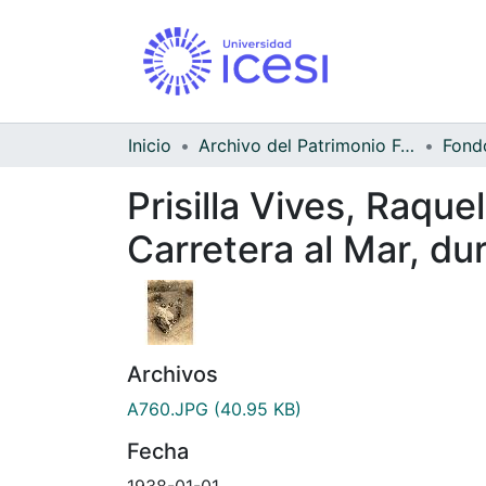
Inicio
Archivo del Patrimonio Fotográfico y Fílmico del Valle del Cauca
Prisilla Vives, Raque
Carretera al Mar, d
Archivos
A760.JPG
(40.95 KB)
Fecha
1938-01-01