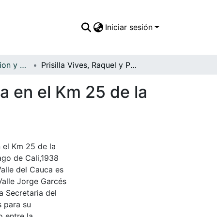
Iniciar sesión
APFFVC - Recreacion y Paseo - Patrimonial
Prisilla Vives, Raquel y Perla Acrish en una parada en el Km 25 de la Carretera al Mar, durante un paseo al Carmen
da en el Km 25 de la
n el Km 25 de la
ago de Cali,1938
Valle del Cauca es
Valle Jorge Garcés
a Secretaria del
s para su
 entre la