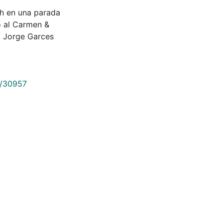
ish en una parada
o al Carmen &
 Jorge Garces
9/30957