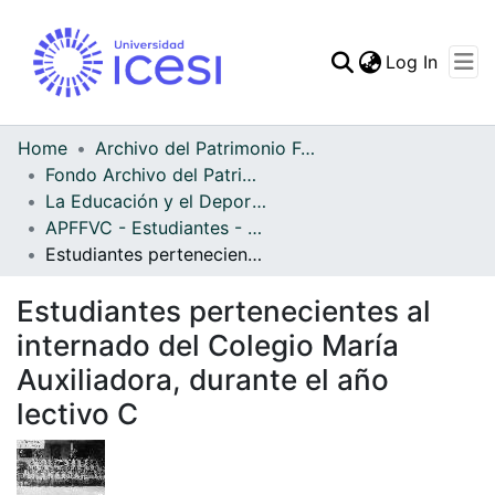
(curren
Log In
Communities & Collec
All of DSpace
Home
Archivo del Patrimonio Fotográfico y Fílmico del Valle del Cauca
Fondo Archivo del Patrimonio Fotográfico y Fílmico del Valle del Cauca
Statistics
La Educación y el Deporte
APFFVC - Estudiantes - Patrimonial
Estudiantes pertenecientes al internado del Colegio María Auxiliadora, durante el año lectivo C
Estudiantes pertenecientes al
internado del Colegio María
Auxiliadora, durante el año
lectivo C