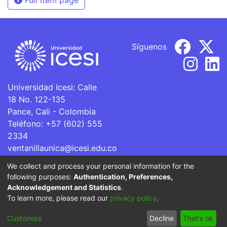
Síguenos
Universidad Icesi: Calle
18 No. 122-135
Pance, Cali - Colombia
Teléfono: +57 (602) 555
2334
ventanillaunica@icesi.edu.co
We collect and process your personal information for the
La Universidad Icesi es una Institución de Educación
following purposes:
Authentication, Preferences,
Superior que se encuentra sujeta a inspección y vigilancia
Acknowledgement and Statistics
.
por parte del Ministerio de Educación Nacional.
To learn more, please read our
privacy policy
.
Cookie
Privacy
End User
Send
Customize
Decline
That's ok
settings
policy
Agreement
Feedback