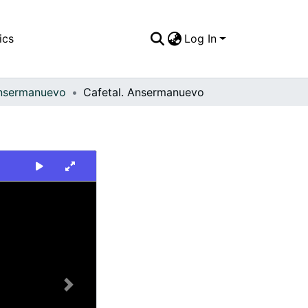
ics
Log In
nsermanuevo
Cafetal. Ansermanuevo
Next