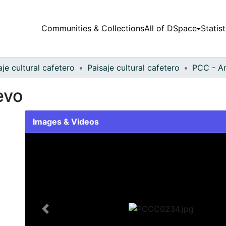
Communities & Collections
All of DSpace
Statist
aje cultural cafetero
Paisaje cultural cafetero
PCC - A
evo
Images & Videos
Slide 1 of 1
Previous