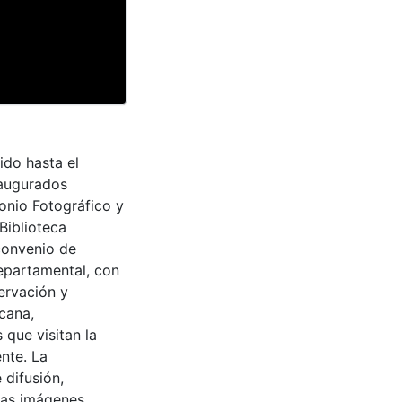
ido hasta el
naugurados
monio Fotográfico y
Biblioteca
convenio de
epartamental, con
ervación y
cana,
 que visitan la
nte. La
 difusión,
 las imágenes.