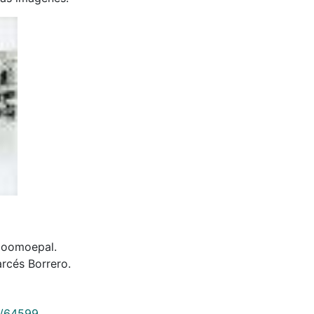
 Coomoepal.
rcés Borrero.
9/64599