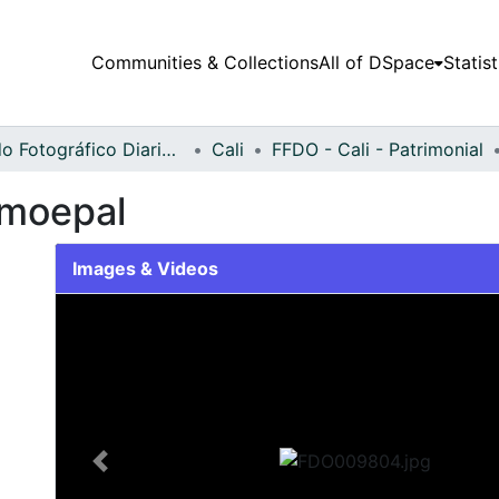
Communities & Collections
All of DSpace
Statist
Fondo Fotográfico Diario Occidente
Cali
FFDO - Cali - Patrimonial
omoepal
Images & Videos
Slide 1 of 1
Previous