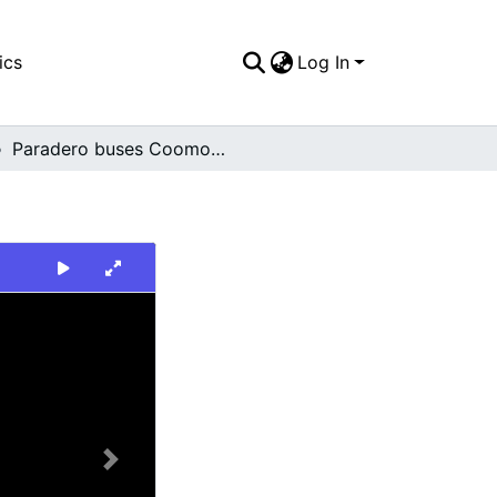
ics
Log In
Paradero buses Coomoepal
Next