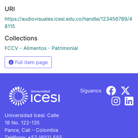
URI
https://audiovisuales.icesi.edu.co/handle/123456789/4
8115
Collections
FCCV - Alimentos - Patrimonial
Full item page
Síguenos
Universidad Icesi: Calle
18 No. 122-135
Pance, Cali - Colombia
Teléfono: +57 (602) 555