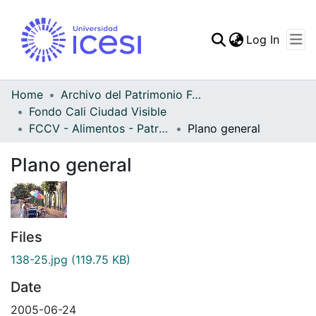
(curren
Log In
Communities & Collec
All of DSpace
Home
Archivo del Patrimonio Fotográfico y Fílmico del Valle del Cauca
Fondo Cali Ciudad Visible
Statistics
FCCV - Alimentos - Patrimonial
Plano general
Plano general
Files
138-25.jpg
(119.75 KB)
Date
2005-06-24