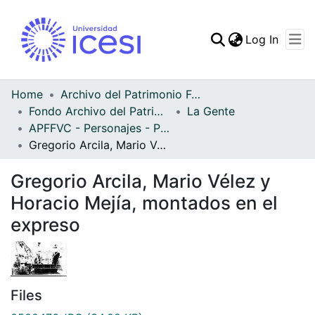
(curren
Log In
Communities & Collec
All of DSpace
Home
Archivo del Patrimonio Fotográfico y Fílmico del Valle del Cauca
Fondo Archivo del Patrimonio Fotográfico y Fílmico del Valle del Cauca
La Gente
Statistics
APFFVC - Personajes - Patrimonial
Gregorio Arcila, Mario Vélez y Horacio Mejía, montados en el expreso
Gregorio Arcila, Mario Vélez y
Horacio Mejía, montados en el
expreso
Files