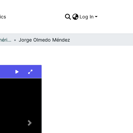
ics
Log In
FFDO - Rincón del América - Patrimonial
Jorge Olmedo Méndez
Next