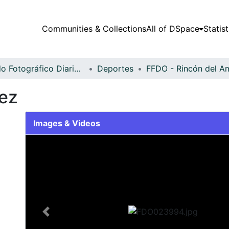
Communities & Collections
All of DSpace
Statist
Fondo Fotográfico Diario Occidente
Deportes
ez
Images & Videos
Slide 1 of 2
Previous