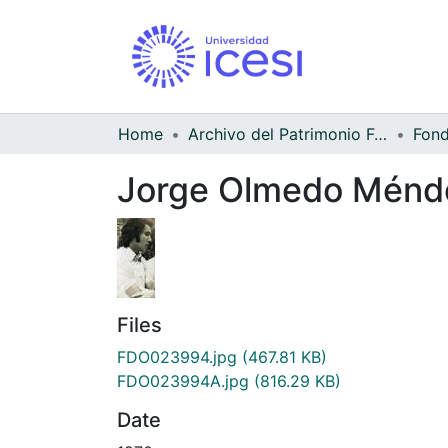
Home
Archivo del Patrimonio Fotográfico y Fílmico del Valle del Cauca
Jorge Olmedo Ménd
Files
FDO023994.jpg
(467.81 KB)
FDO023994A.jpg
(816.29 KB)
Date