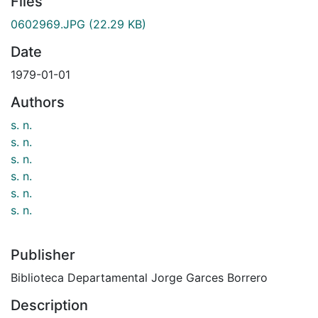
Files
0602969.JPG
(22.29 KB)
Date
1979-01-01
Authors
s. n.
s. n.
s. n.
s. n.
s. n.
s. n.
Publisher
Biblioteca Departamental Jorge Garces Borrero
Description