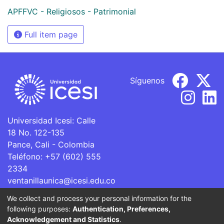
APFFVC - Religiosos - Patrimonial
Full item page
Síguenos
Universidad Icesi: Calle
18 No. 122-135
Pance, Cali - Colombia
Teléfono: +57 (602) 555
2334
ventanillaunica@icesi.edu.co
We collect and process your personal information for the
La Universidad Icesi es una Institución de Educación
following purposes:
Authentication, Preferences,
Superior que se encuentra sujeta a inspección y vigilancia
Acknowledgement and Statistics
.