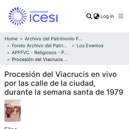
(curren
Log In
Communities & Collec
All of DSpace
Home
Archivo del Patrimonio Fotográfico y Fílmico del Valle del Cauca
Fondo Archivo del Patrimonio Fotográfico y Fílmico del Valle del Cauca
Los Eventos
Statistics
APFFVC - Religiosos - Patrimonial
Procesión del Viacrucis en vivo por las calle de la ciudad, durante la semana santa de 1979
Procesión del Viacrucis en vivo
por las calle de la ciudad,
durante la semana santa de 1979