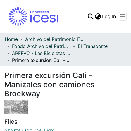
(curren
Log In
Communities & Collec
All of DSpace
Home
Archivo del Patrimonio Fotográfico y Fílmico del Valle del Cauca
Fondo Archivo del Patrimonio Fotográfico y Fílmico del Valle del Cauca
El Transporte
Statistics
APFFVC - Las Bicicletas y Ca - Patrimonial
Primera excursión Cali - Manizales con camiones Brockway
Primera excursión Cali -
Manizales con camiones
Brockway
Files
0501761.JPG
(26.4 KB)