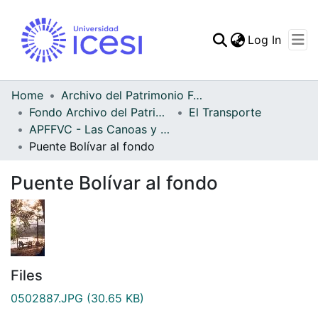
(curren
Log In
Communities & Collec
All of DSpace
Home
Archivo del Patrimonio Fotográfico y Fílmico del Valle del Cauca
Fondo Archivo del Patrimonio Fotográfico y Fílmico del Valle del Cauca
El Transporte
Statistics
APFFVC - Las Canoas y Balsas - Patrimonial
Puente Bolívar al fondo
Puente Bolívar al fondo
Files
0502887.JPG
(30.65 KB)