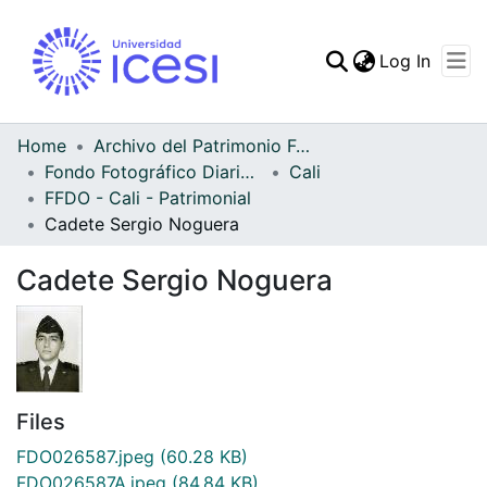
(curren
Log In
Communities & Collec
All of DSpace
Home
Archivo del Patrimonio Fotográfico y Fílmico del Valle del Cauca
Fondo Fotográfico Diario Occidente
Cali
Statistics
FFDO - Cali - Patrimonial
Cadete Sergio Noguera
Cadete Sergio Noguera
Files
FDO026587.jpeg
(60.28 KB)
FDO026587A.jpeg
(84.84 KB)