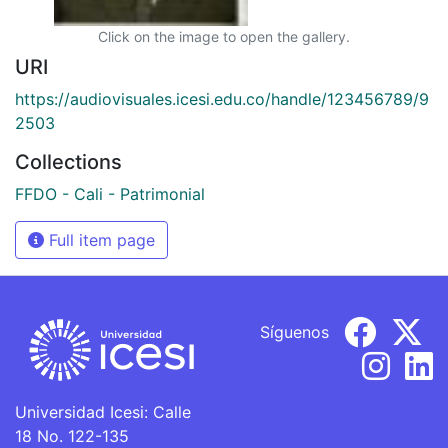
Click on the image to open the gallery.
URI
https://audiovisuales.icesi.edu.co/handle/123456789/9
2503
Collections
FFDO - Cali - Patrimonial
Full item page
Síguenos
Universidad Icesi: Calle
18 No. 122-135