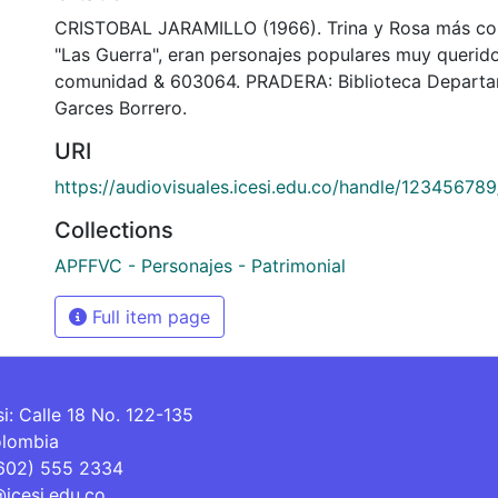
CRISTOBAL JARAMILLO (1966). Trina y Rosa más c
"Las Guerra", eran personajes populares muy querido
comunidad & 603064. PRADERA: Biblioteca Departa
Garces Borrero.
URI
https://audiovisuales.icesi.edu.co/handle/12345678
Collections
APFFVC - Personajes - Patrimonial
Full item page
si: Calle 18 No. 122-135
olombia
(602) 555 2334
@icesi.edu.co