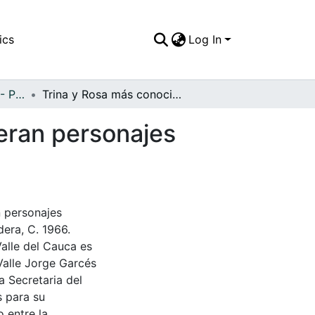
ics
Log In
APFFVC - Personajes - Patrimonial
Trina y Rosa más conocidas como "Las Guerra", eran personajes populares muy queridos por toda la comunidad
eran personajes
n personajes
era, C. 1966.
Valle del Cauca es
Valle Jorge Garcés
a Secretaria del
s para su
 entre la