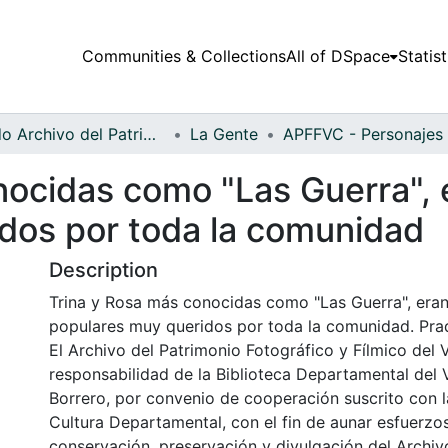
Communities & Collections
All of DSpace
Statist
Fondo Archivo del Patrimonio Fotográfico y Fílmico del Valle del Cauca
La Gente
nocidas como "Las Guerra", 
dos por toda la comunidad
Description
Trina y Rosa más conocidas como "Las Guerra", era
populares muy queridos por toda la comunidad. Prad
El Archivo del Patrimonio Fotográfico y Fílmico del 
responsabilidad de la Biblioteca Departamental del 
Borrero, por convenio de cooperación suscrito con l
Cultura Departamental, con el fin de aunar esfuerzo
conservación, preservación y divulgación del Archivo