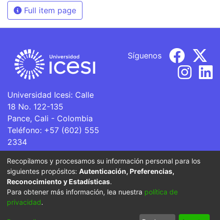
Full item page
Síguenos
Universidad Icesi: Calle
18 No. 122-135
Pance, Cali - Colombia
Teléfono: +57 (602) 555
2334
ventanillaunica@icesi.edu.co
Recopilamos y procesamos su información personal para los
siguientes propósitos:
Autenticación, Preferencias,
La Universidad Icesi es una Institución de Educación
Reconocimiento y Estadísticas
.
Superior que se encuentra sujeta a inspección y vigilancia
Para obtener más información, lea nuestra
política de
por parte del Ministerio de Educación Nacional.
privacidad
.
Cookie
Privacy
End User
Send