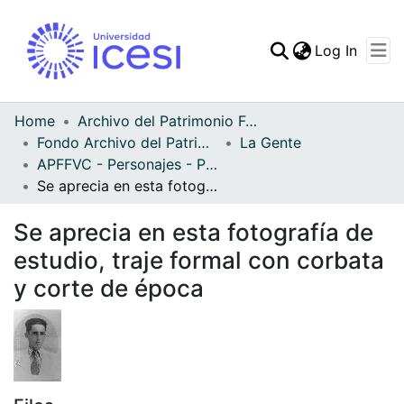
(curren
Log In
Communities & Collec
All of DSpace
Home
Archivo del Patrimonio Fotográfico y Fílmico del Valle del Cauca
Fondo Archivo del Patrimonio Fotográfico y Fílmico del Valle del Cauca
La Gente
Statistics
APFFVC - Personajes - Patrimonial
Se aprecia en esta fotografía de estudio, traje formal con corbata y corte de época
Se aprecia en esta fotografía de
estudio, traje formal con corbata
y corte de época