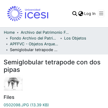
(curren
Log In
Communities & Collec
All of DSpace
Home
Archivo del Patrimonio Fotográfico y Fílmico del Valle del Cauca
Fondo Archivo del Patrimonio Fotográfico y Fílmico del Valle del Cauca
Los Objetos
Statistics
APFFVC - Objetos Arqueológico - Patrimonial
Semiglobular tetrapode con dos pipas
Semiglobular tetrapode con dos
pipas
Files
0502098.JPG
(13.39 KB)