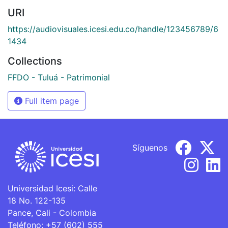
URI
https://audiovisuales.icesi.edu.co/handle/123456789/6
1434
Collections
FFDO - Tuluá - Patrimonial
Full item page
Síguenos
Universidad Icesi: Calle
18 No. 122-135
Pance, Cali - Colombia
Teléfono: +57 (602) 555