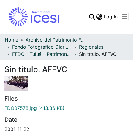
(curren
Log In
Communities & Collec
All of DSpace
Home
Archivo del Patrimonio Fotográfico y Fílmico del Valle del Cauca
Fondo Fotográfico Diario Occidente
Regionales
Statistics
FFDO - Tuluá - Patrimonial
Sin título. AFFVC
Sin título. AFFVC
Files
FDO07578.jpg
(413.36 KB)
Date
2001-11-22