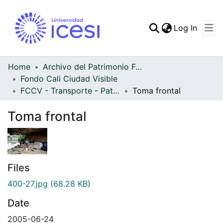
(curren
Log In
Communities & Collec
All of DSpace
Home
Archivo del Patrimonio Fotográfico y Fílmico del Valle del Cauca
Fondo Cali Ciudad Visible
Statistics
FCCV - Transporte - Patrimonial
Toma frontal
Toma frontal
Files
400-27.jpg
(68.28 KB)
Date
2005-06-24