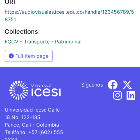
URI
https://audiovisuales.icesi.edu.co/handle/123456789/5
8751
Collections
FCCV - Transporte - Patrimonial
Full item page
Síguenos
Universidad Icesi: Calle
18 No. 122-135
Pance, Cali - Colombia
Teléfono: +57 (602) 555
2334