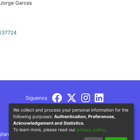
 Jorge Garces
9/37724
Síguenos
We collect and process your personal information for the
following purposes:
Authentication, Preferences,
Acknowledgement and Statistics
.
To learn more, please read our
privacy policy
.
gilancia por parte del Ministerio de Educación