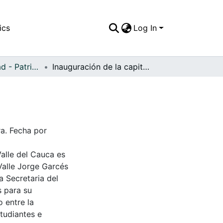
ics
Log In
APFFVC - Ciudad - Patrimonial
Inauguración de la capitanía del puerto
ra. Fecha por
Valle del Cauca es
Valle Jorge Garcés
a Secretaria del
s para su
 entre la
tudiantes e