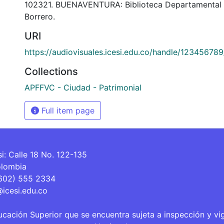
102321. BUENAVENTURA: Biblioteca Departamental
Borrero.
URI
https://audiovisuales.icesi.edu.co/handle/12345678
Collections
APFFVC - Ciudad - Patrimonial
Full item page
si: Calle 18 No. 122-135
olombia
(602) 555 2334
@icesi.edu.co
ucación Superior que se encuentra sujeta a inspección y vi