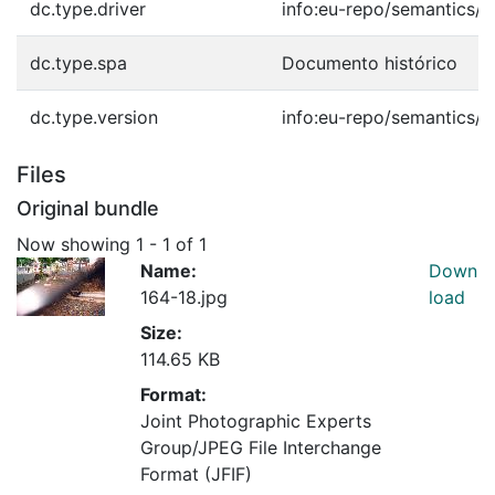
dc.type.driver
info:eu-repo/semantics/o
dc.type.spa
Documento histórico
dc.type.version
info:eu-repo/semantics/p
Files
Original bundle
Now showing
1 - 1 of 1
Name:
Down
164-18.jpg
load
Size:
114.65 KB
Format:
Joint Photographic Experts
Group/JPEG File Interchange
Format (JFIF)