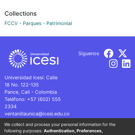
Collections
FCCV - Parques - Patrimonial
Síguenos
Universidad Icesi: Calle
18 No. 122-135
Pance, Cali - Colombia
Teléfono: +57 (602) 555
2334
ventanillaunica@icesi.edu.co
We collect and process your personal information for the
La Universidad Icesi es una Institución de Educación
following purposes:
Authentication, Preferences,