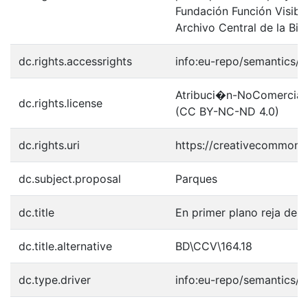
Fundación Función Visibl
Archivo Central de la Bib
dc.rights.accessrights
info:eu-repo/semantics/
Atribuci�n-NoComercial-S
dc.rights.license
(CC BY-NC-ND 4.0)
dc.rights.uri
https://creativecommons.
dc.subject.proposal
Parques
dc.title
En primer plano reja des
dc.title.alternative
BD\CCV\164.18
dc.type.driver
info:eu-repo/semantics/o