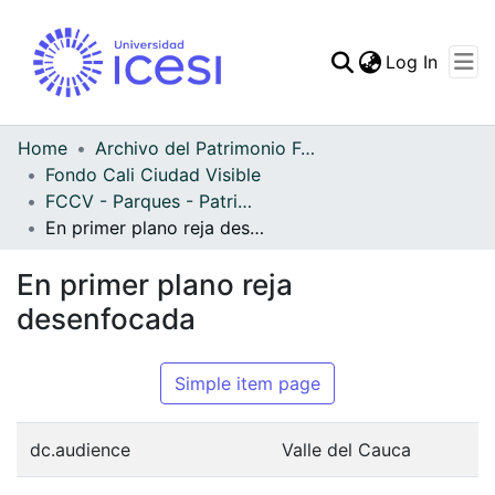
(curren
Log In
Communities & Collec
All of DSpace
Home
Archivo del Patrimonio Fotográfico y Fílmico del Valle del Cauca
Fondo Cali Ciudad Visible
Statistics
FCCV - Parques - Patrimonial
En primer plano reja desenfocada
En primer plano reja
desenfocada
Simple item page
dc.audience
Valle del Cauca