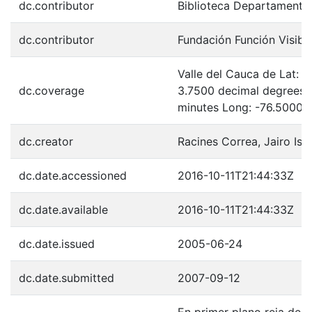
dc.contributor
Biblioteca Departamenta
dc.contributor
Fundación Función Visibl
Valle del Cauca de Lat: 
dc.coverage
3.7500 decimal degrees 
minutes Long: -76.5000 
dc.creator
Racines Correa, Jairo Isa
dc.date.accessioned
2016-10-11T21:44:33Z
dc.date.available
2016-10-11T21:44:33Z
dc.date.issued
2005-06-24
dc.date.submitted
2007-09-12
En primer plano reja des