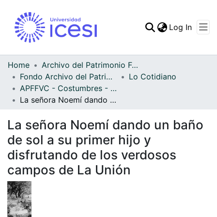
(curren
Log In
Communities & Collec
All of DSpace
Home
Archivo del Patrimonio Fotográfico y Fílmico del Valle del Cauca
Fondo Archivo del Patrimonio Fotográfico y Fílmico del Valle del Cauca
Lo Cotidiano
Statistics
APFFVC - Costumbres - Patrimonial
La señora Noemí dando un baño de sol a su primer hijo y disfrutando de los verdosos campos de La Unión
La señora Noemí dando un baño
de sol a su primer hijo y
disfrutando de los verdosos
campos de La Unión