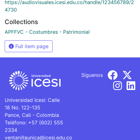
https://audiovisuales.icesi.edu.co/handle/123456789/2
4730
Collections
APFFVC - Costumbres - Patrimonial
Full item page
Síguenos
Universidad Icesi: Calle
18 No. 122-135
Pance, Cali - Colombia
Teléfono: +57 (602) 555
2334
ventanillaunica@icesi.edu.co