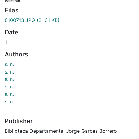
Files
0100713.JPG
(21.31 KB)
Date
1
Authors
s. n.
s. n.
s. n.
s. n.
s. n.
s. n.
Publisher
Biblioteca Departamental Jorge Garces Borrero