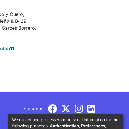
do y Cuero,
aleño & B429.
 Garces Borrero.
9/45511
Síguenos
We collect and process your personal information for the
following purposes:
Authentication, Preferences,