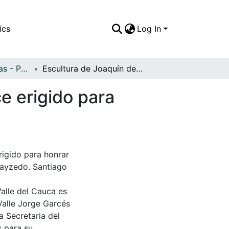
ics
Log In
APFFVC - Esculturas - Patrimonial
Escultura de Joaquín de Cayzedo y Cuero, bronce erigido para honrar la memoria del prócer caleño
e erigido para
igido para honrar
Cayzedo. Santiago
Valle del Cauca es
Valle Jorge Garcés
a Secretaria del
s para su