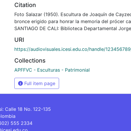
Citation
Foto Salazar (1950). Escultura de Joaquín de Cayze
bronce erigido para honrar la memoria del prócer c
SANTIAGO DE CALI: Biblioteca Departamental Jorge
URI
https://audiovisuales.icesi.edu.co/handle/12345678
Collections
APFFVC - Esculturas - Patrimonial
Full item page
si: Calle 18 No. 122-135
olombia
(602) 555 2334
@icesi.edu.co