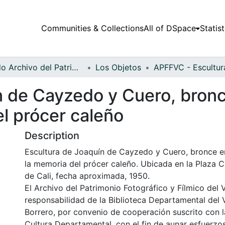
Communities & Collections
All of DSpace
Statist
Fondo Archivo del Patrimonio Fotográfico y Fílmico del Valle del Cauca
Los Objetos
n de Cayzedo y Cuero, bronc
l prócer caleño
Description
Escultura de Joaquín de Cayzedo y Cuero, bronce er
la memoria del prócer caleño. Ubicada en la Plaza 
de Cali, fecha aproximada, 1950.
El Archivo del Patrimonio Fotográfico y Fílmico del 
responsabilidad de la Biblioteca Departamental del 
Borrero, por convenio de cooperación suscrito con l
Cultura Departamental, con el fin de aunar esfuerzo