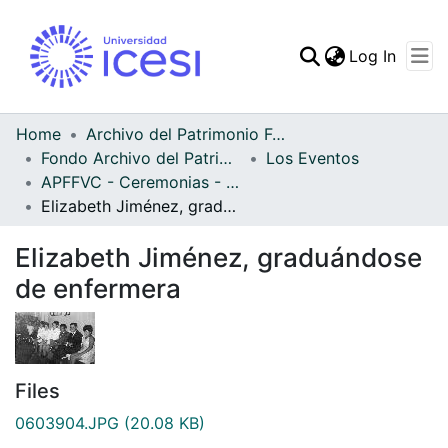
(curren
Log In
Communities & Collec
All of DSpace
Home
Archivo del Patrimonio Fotográfico y Fílmico del Valle del Cauca
Fondo Archivo del Patrimonio Fotográfico y Fílmico del Valle del Cauca
Los Eventos
Statistics
APFFVC - Ceremonias - Patrimonial
Elizabeth Jiménez, graduándose de enfermera
Elizabeth Jiménez, graduándose
de enfermera
Files
0603904.JPG
(20.08 KB)