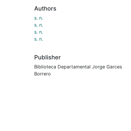
Authors
s. n.
s. n.
s. n.
s. n.
Publisher
Biblioteca Departamental Jorge Garces
Borrero