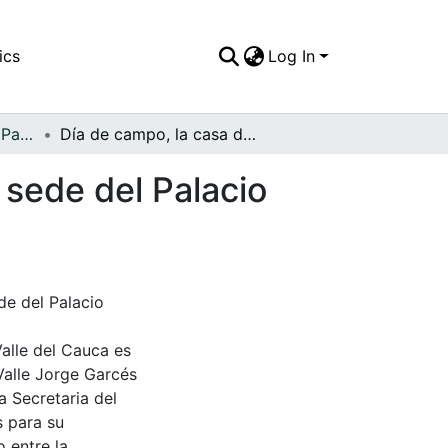
ics
Log In
APFFVC - El Pueblo - Patrimonial
Día de campo, la casa del lado derecho es hoy la sede del Palacio Municipal
 sede del Palacio
de del Palacio
Valle del Cauca es
Valle Jorge Garcés
a Secretaria del
s para su
 entre la