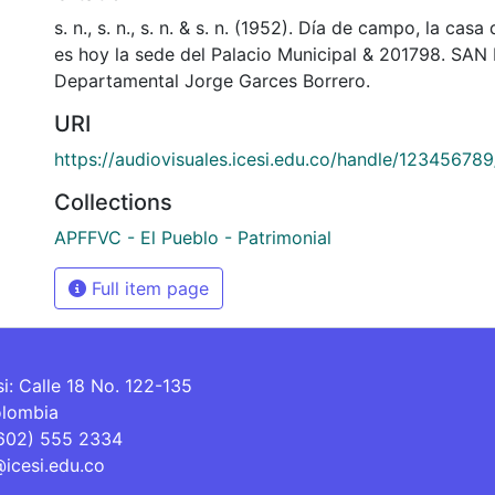
s. n., s. n., s. n. & s. n. (1952). Día de campo, la cas
es hoy la sede del Palacio Municipal & 201798. SAN
Departamental Jorge Garces Borrero.
URI
https://audiovisuales.icesi.edu.co/handle/12345678
Collections
APFFVC - El Pueblo - Patrimonial
Full item page
si: Calle 18 No. 122-135
olombia
(602) 555 2334
@icesi.edu.co