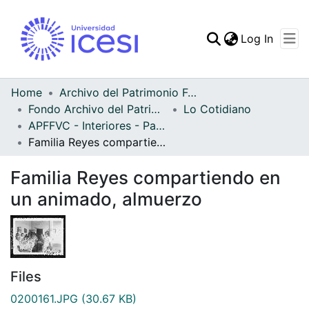
(curren
Log In
Communities & Collec
All of DSpace
Home
Archivo del Patrimonio Fotográfico y Fílmico del Valle del Cauca
Fondo Archivo del Patrimonio Fotográfico y Fílmico del Valle del Cauca
Lo Cotidiano
Statistics
APFFVC - Interiores - Patrimonial
Familia Reyes compartiendo en un animado, almuerzo
Familia Reyes compartiendo en
un animado, almuerzo
Files
0200161.JPG
(30.67 KB)