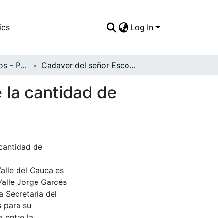
ics
Log In
APFFVC - Religiosos - Patrimonial
Cadaver del señor Escobar a los 34 años, nótese la cantidad de ofrendas florales
 la cantidad de
 cantidad de
Valle del Cauca es
Valle Jorge Garcés
a Secretaria del
s para su
 entre la