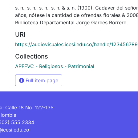
s. n., s. n., s. n., s. n. & s. n. (1900). Cadaver del se
años, nótese la cantidad de ofrendas florales & 20
Biblioteca Departamental Jorge Garces Borrero.
URI
https://audiovisuales.icesi.edu.co/handle/12345678
Collections
APFFVC - Religiosos - Patrimonial
Full item page
si: Calle 18 No. 122-135
olombia
(602) 555 2334
@icesi.edu.co