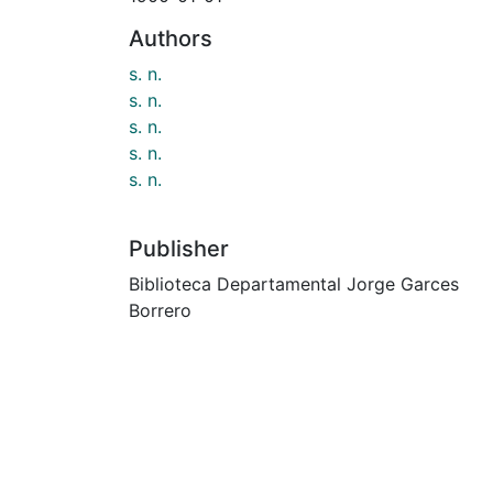
Authors
s. n.
s. n.
s. n.
s. n.
s. n.
Publisher
Biblioteca Departamental Jorge Garces
Borrero