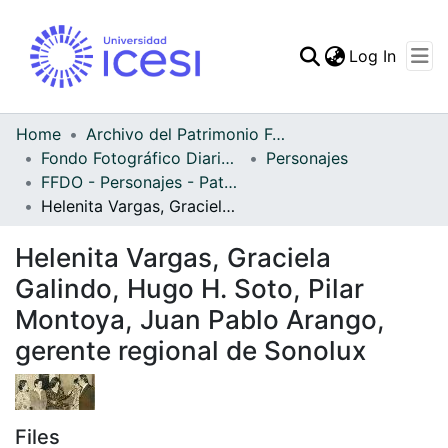
(curren
Log In
Communities & Collec
All of DSpace
Home
Archivo del Patrimonio Fotográfico y Fílmico del Valle del Cauca
Fondo Fotográfico Diario Occidente
Personajes
Statistics
FFDO - Personajes - Patrimonial
Helenita Vargas, Graciela Galindo, Hugo H. Soto, Pilar Montoya, Juan Pablo Arango, gerente regional de Sonolux
Helenita Vargas, Graciela
Galindo, Hugo H. Soto, Pilar
Montoya, Juan Pablo Arango,
gerente regional de Sonolux
Files