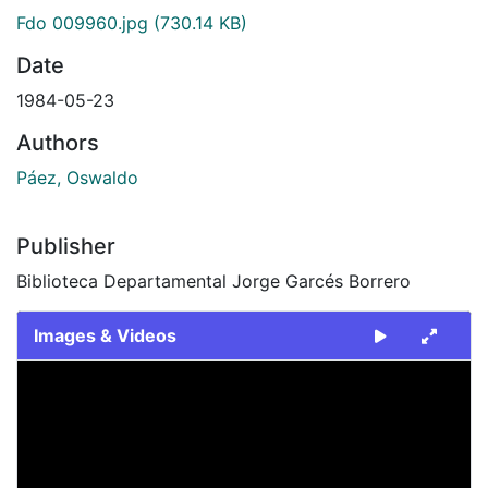
Fdo 009960.jpg
(730.14 KB)
Date
1984-05-23
Authors
Páez, Oswaldo
Publisher
Biblioteca Departamental Jorge Garcés Borrero
Images & Videos
Slide 1 of 1