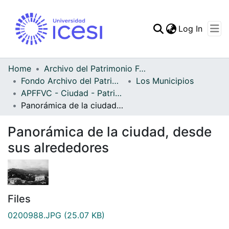
(curren
Log In
Communities & Collec
All of DSpace
Home
Archivo del Patrimonio Fotográfico y Fílmico del Valle del Cauca
Fondo Archivo del Patrimonio Fotográfico y Fílmico del Valle del Cauca
Los Municipios
Statistics
APFFVC - Ciudad - Patrimonial
Panorámica de la ciudad, desde sus alrededores
Panorámica de la ciudad, desde
sus alrededores
Files
0200988.JPG
(25.07 KB)