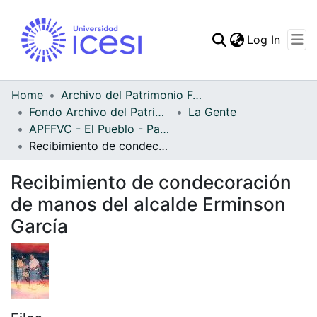
(curren
Log In
Communities & Collec
All of DSpace
Home
Archivo del Patrimonio Fotográfico y Fílmico del Valle del Cauca
Fondo Archivo del Patrimonio Fotográfico y Fílmico del Valle del Cauca
La Gente
Statistics
APFFVC - El Pueblo - Patrimonial
Recibimiento de condecoración de manos del alcalde Erminson García
Recibimiento de condecoración
de manos del alcalde Erminson
García