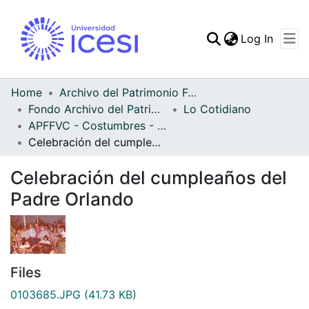
(curren
Log In
Communities & Collec
All of DSpace
Home
Archivo del Patrimonio Fotográfico y Fílmico del Valle del Cauca
Fondo Archivo del Patrimonio Fotográfico y Fílmico del Valle del Cauca
Lo Cotidiano
Statistics
APFFVC - Costumbres - Patrimonial
Celebración del cumpleaños del Padre Orlando
Celebración del cumpleaños del
Padre Orlando
Files
0103685.JPG
(41.73 KB)