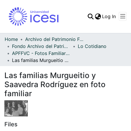
(curren
Log In
Communities & Collec
All of DSpace
Home
Archivo del Patrimonio Fotográfico y Fílmico del Valle del Cauca
Fondo Archivo del Patrimonio Fotográfico y Fílmico del Valle del Cauca
Lo Cotidiano
Statistics
APFFVC - Fotos Familiares - Patrimonial
Las familias Murgueitio y Saavedra Rodríguez en foto familiar
Las familias Murgueitio y
Saavedra Rodríguez en foto
familiar
Files