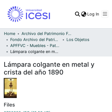
(curren
Log In
Communities & Collec
All of DSpace
Home
Archivo del Patrimonio Fotográfico y Fílmico del Valle del Cauca
Fondo Archivo del Patrimonio Fotográfico y Fílmico del Valle del Cauca
Los Objetos
Statistics
APFFVC - Muebles - Patrimonial
Lámpara colgante en metal y crista del año 1890
Lámpara colgante en metal y
crista del año 1890
Files