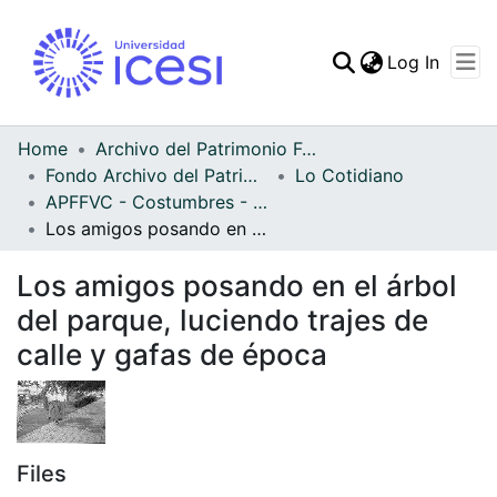
(curren
Log In
Communities & Collec
All of DSpace
Home
Archivo del Patrimonio Fotográfico y Fílmico del Valle del Cauca
Fondo Archivo del Patrimonio Fotográfico y Fílmico del Valle del Cauca
Lo Cotidiano
Statistics
APFFVC - Costumbres - Patrimonial
Los amigos posando en el árbol del parque, luciendo trajes de calle y gafas de época
Los amigos posando en el árbol
del parque, luciendo trajes de
calle y gafas de época
Files