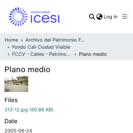
(curren
Log In
Communities & Collec
All of DSpace
Home
Archivo del Patrimonio Fotográfico y Fílmico del Valle del Cauca
Fondo Cali Ciudad Visible
Statistics
FCCV - Calles - Patrimonial
Plano medio
Plano medio
Files
313-12.jpg
(60.86 KB)
Date
2005-06-24