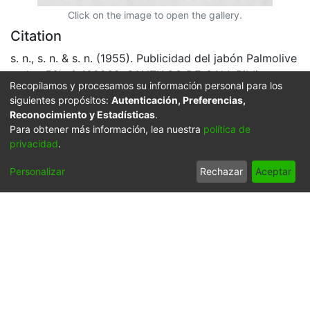
Click on the image to open the gallery.
Citation
s. n., s. n. & s. n. (1955). Publicidad del jabón Palmolive
en los 50's & 102202. SANTIAGO DE CALI: Biblioteca
Recopilamos y procesamos su información personal para los
Departamental Jorge Garces Borrero.
siguientes propósitos:
Autenticación, Preferencias,
Reconocimiento y Estadísticas
.
URI
Para obtener más información, lea nuestra
política de
https://audiovisuales.icesi.edu.co/handle/123456789/2
privacidad
.
79
Personalizar
Rechazar
Aceptar
Collections
APFFVC - Comercio - Patrimonial
Full item page
Síguenos