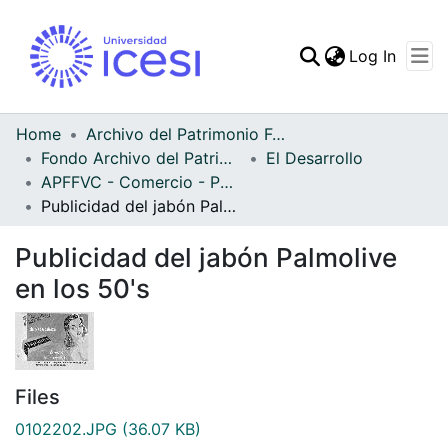
(curren
Log In
Communities & Collec
All of DSpace
Home
Archivo del Patrimonio Fotográfico y Fílmico del Valle del Cauca
Fondo Archivo del Patrimonio Fotográfico y Fílmico del Valle del Cauca
El Desarrollo
Statistics
APFFVC - Comercio - Patrimonial
Publicidad del jabón Palmolive en los 50's
Publicidad del jabón Palmolive
en los 50's
Files
0102202.JPG
(36.07 KB)