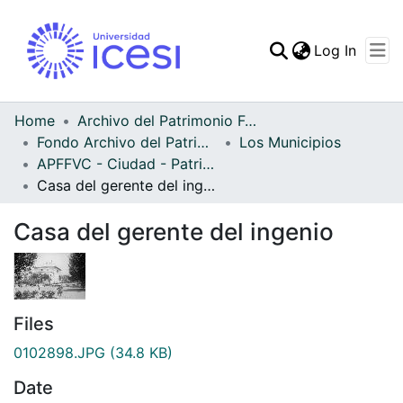
(curren
Log In
Communities & Collec
All of DSpace
Home
Archivo del Patrimonio Fotográfico y Fílmico del Valle del Cauca
Fondo Archivo del Patrimonio Fotográfico y Fílmico del Valle del Cauca
Los Municipios
Statistics
APFFVC - Ciudad - Patrimonial
Casa del gerente del ingenio
Casa del gerente del ingenio
Files
0102898.JPG
(34.8 KB)
Date