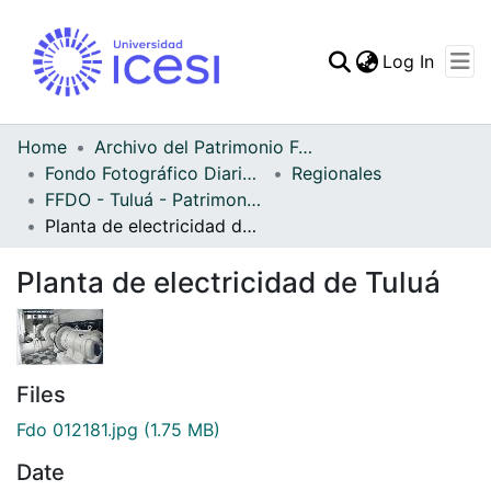
(curren
Log In
Communities & Collec
All of DSpace
Home
Archivo del Patrimonio Fotográfico y Fílmico del Valle del Cauca
Fondo Fotográfico Diario Occidente
Regionales
Statistics
FFDO - Tuluá - Patrimonial
Planta de electricidad de Tuluá
Planta de electricidad de Tuluá
Files
Fdo 012181.jpg
(1.75 MB)
Date