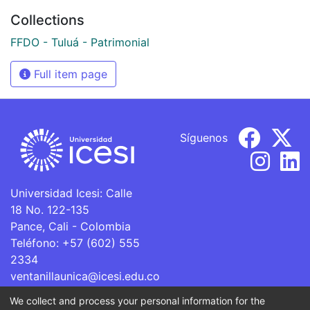
Collections
FFDO - Tuluá - Patrimonial
Full item page
Síguenos
Universidad Icesi: Calle
18 No. 122-135
Pance, Cali - Colombia
Teléfono: +57 (602) 555
2334
ventanillaunica@icesi.edu.co
We collect and process your personal information for the
La Universidad Icesi es una Institución de Educación