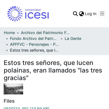
(curren
Log In
Communities & Collec
All of DSpace
Home
Archivo del Patrimonio Fotográfico y Fílmico del Valle del Cauca
Fondo Archivo del Patrimonio Fotográfico y Fílmico del Valle del Cauca
La Gente
Statistics
APFFVC - Personajes - Patrimonial
Estos tres señores, que lucen polainas, eran llamados "las tres gracias"
Estos tres señores, que lucen
polainas, eran llamados "las tres
gracias"
Files
0500123.JPG
(23.69 KB)