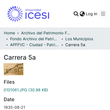
(curren
Log In
Communities & Collec
All of DSpace
Home
Archivo del Patrimonio Fotográfico y Fílmico del Valle del Cauca
Fondo Archivo del Patrimonio Fotográfico y Fílmico del Valle del Cauca
Los Municipios
Statistics
APFFVC - Ciudad - Patrimonial
Carrera 5a
Carrera 5a
Files
0101061.JPG
(30.98 KB)
Date
1935-08-21