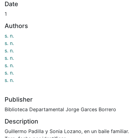
Date
1
Authors
s. n.
s. n.
s. n.
s. n.
s. n.
s. n.
s. n.
Publisher
Biblioteca Departamental Jorge Garces Borrero
Description
Guillermo Padilla y Sonia Lozano, en un baile familiar.