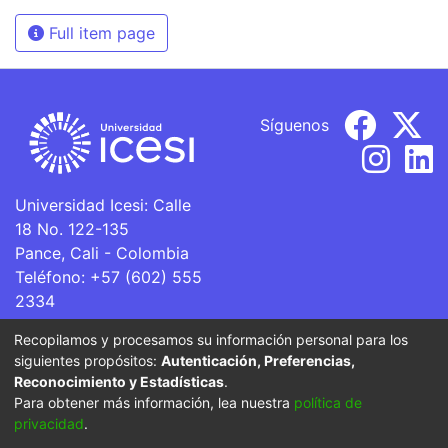
Full item page
Síguenos
Universidad Icesi: Calle
18 No. 122-135
Pance, Cali - Colombia
Teléfono: +57 (602) 555
2334
ventanillaunica@icesi.edu.co
Recopilamos y procesamos su información personal para los
siguientes propósitos:
Autenticación, Preferencias,
La Universidad Icesi es una Institución de Educación
Reconocimiento y Estadísticas
.
Superior que se encuentra sujeta a inspección y vigilancia
Para obtener más información, lea nuestra
política de
por parte del Ministerio de Educación Nacional.
privacidad
.