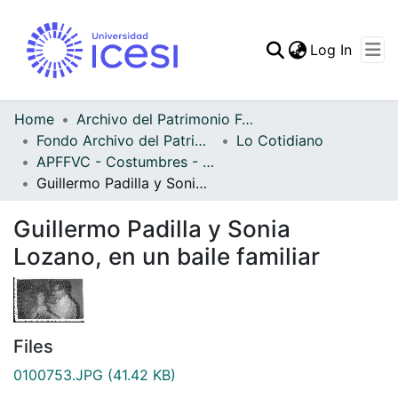
(curren
Log In
Communities & Collec
All of DSpace
Home
Archivo del Patrimonio Fotográfico y Fílmico del Valle del Cauca
Fondo Archivo del Patrimonio Fotográfico y Fílmico del Valle del Cauca
Lo Cotidiano
Statistics
APFFVC - Costumbres - Patrimonial
Guillermo Padilla y Sonia Lozano, en un baile familiar
Guillermo Padilla y Sonia
Lozano, en un baile familiar
Files
0100753.JPG
(41.42 KB)