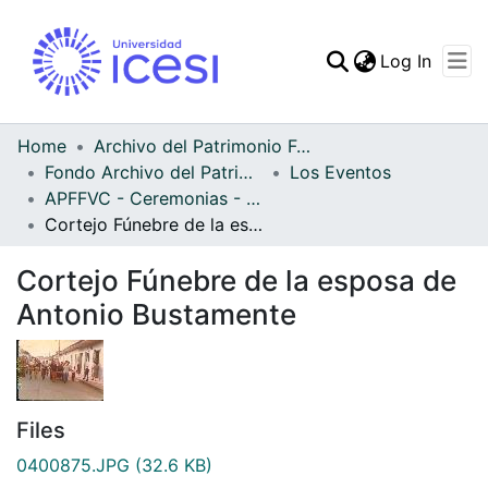
(curren
Log In
Communities & Collec
All of DSpace
Home
Archivo del Patrimonio Fotográfico y Fílmico del Valle del Cauca
Fondo Archivo del Patrimonio Fotográfico y Fílmico del Valle del Cauca
Los Eventos
Statistics
APFFVC - Ceremonias - Patrimonial
Cortejo Fúnebre de la esposa de Antonio Bustamente
Cortejo Fúnebre de la esposa de
Antonio Bustamente
Files
0400875.JPG
(32.6 KB)