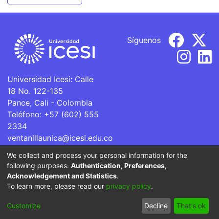
Síguenos
Universidad Icesi: Calle
18 No. 122-135
Pance, Cali - Colombia
Teléfono: +57 (602) 555
2334
ventanillaunica@icesi.edu.co
We collect and process your personal information for the
La Universidad Icesi es una Institución de Educación
following purposes:
Authentication, Preferences,
Superior que se encuentra sujeta a inspección y vigilancia
Acknowledgement and Statistics
.
por parte del Ministerio de Educación Nacional.
To learn more, please read our
privacy policy
.
Cookie
Privacy
End User
Send
Customize
Decline
That's ok
settings
policy
Agreement
Feedback