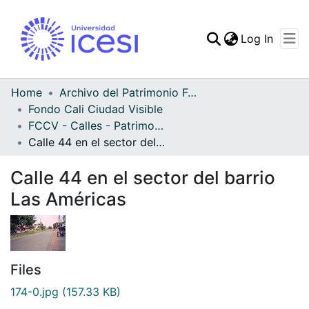
(curren
Log In
Communities & Collec
All of DSpace
Home
Archivo del Patrimonio Fotográfico y Fílmico del Valle del Cauca
Fondo Cali Ciudad Visible
Statistics
FCCV - Calles - Patrimonial
Calle 44 en el sector del barrio Las Américas
Calle 44 en el sector del barrio
Las Américas
Files
174-0.jpg
(157.33 KB)