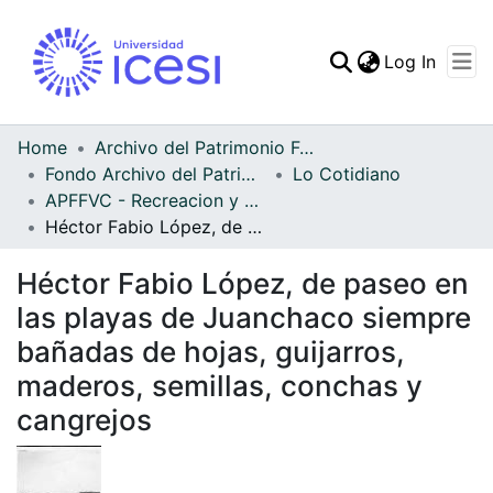
(curren
Log In
Communities & Collec
All of DSpace
Home
Archivo del Patrimonio Fotográfico y Fílmico del Valle del Cauca
Fondo Archivo del Patrimonio Fotográfico y Fílmico del Valle del Cauca
Lo Cotidiano
Statistics
APFFVC - Recreacion y Paseo - Patrimonial
Héctor Fabio López, de paseo en las playas de Juanchaco siempre bañadas de hojas, guijarros, maderos, semillas, conchas y cangrejos
Héctor Fabio López, de paseo en
las playas de Juanchaco siempre
bañadas de hojas, guijarros,
maderos, semillas, conchas y
cangrejos