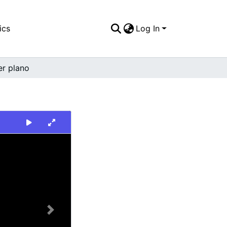
ics
Log In
er plano
Next