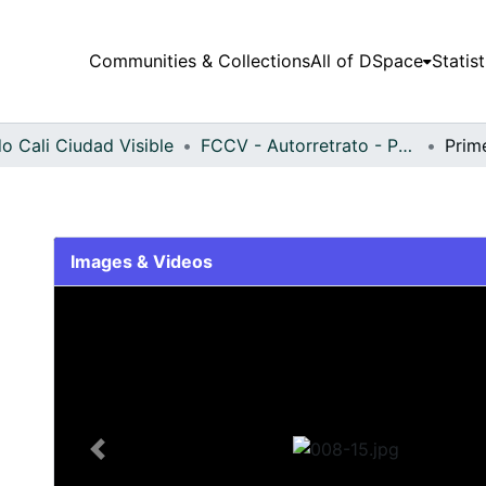
Communities & Collections
All of DSpace
Statist
o Cali Ciudad Visible
FCCV - Autorretrato - Patrimonial
Prim
Images & Videos
Slide 1 of 1
Previous