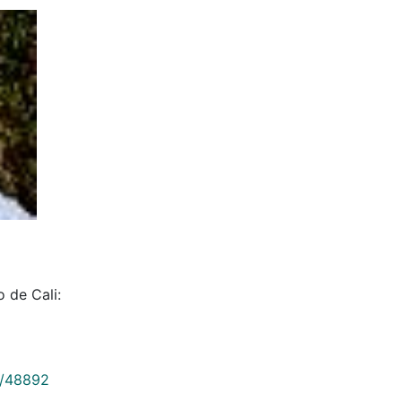
 de Cali:
9/48892