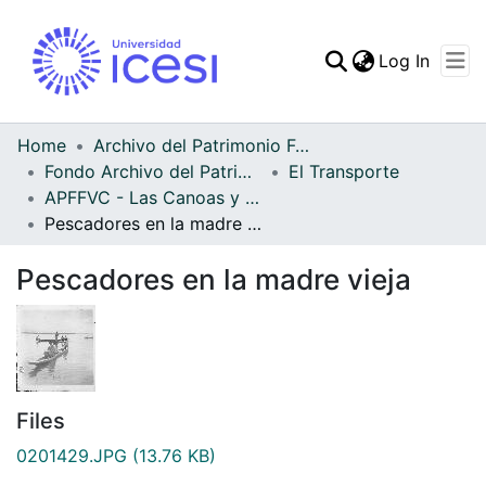
(curren
Log In
Communities & Collec
All of DSpace
Home
Archivo del Patrimonio Fotográfico y Fílmico del Valle del Cauca
Fondo Archivo del Patrimonio Fotográfico y Fílmico del Valle del Cauca
El Transporte
Statistics
APFFVC - Las Canoas y Balsas - Patrimonial
Pescadores en la madre vieja
Pescadores en la madre vieja
Files
0201429.JPG
(13.76 KB)