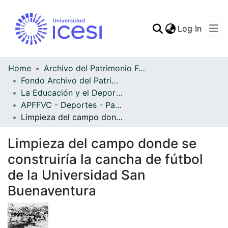
(curren
Log In
Communities & Collec
All of DSpace
Home
Archivo del Patrimonio Fotográfico y Fílmico del Valle del Cauca
Fondo Archivo del Patrimonio Fotográfico y Fílmico del Valle del Cauca
Statistics
La Educación y el Deporte
APFFVC - Deportes - Patrimonial
Limpieza del campo donde se construiría la cancha de fútbol de la Universidad San Buenaventura
Limpieza del campo donde se
construiría la cancha de fútbol
de la Universidad San
Buenaventura