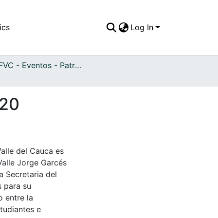
ics
Log In
APFFVC - Eventos - Patrimonial
920
Valle del Cauca es
Valle Jorge Garcés
a Secretaria del
s para su
 entre la
tudiantes e