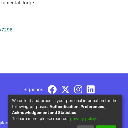
rtamental Jorge
9/7296
Síguenos
We collect and process your personal information for the
following purposes:
Authentication, Preferences,
Acknowledgement and Statistics
.
To learn more, please read our
privacy policy
.
gilancia por parte del Ministerio de Educación