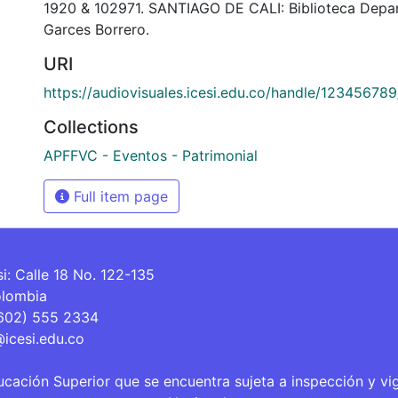
1920 & 102971. SANTIAGO DE CALI: Biblioteca Depa
Garces Borrero.
URI
https://audiovisuales.icesi.edu.co/handle/12345678
Collections
APFFVC - Eventos - Patrimonial
Full item page
si: Calle 18 No. 122-135
olombia
(602) 555 2334
@icesi.edu.co
ucación Superior que se encuentra sujeta a inspección y vi