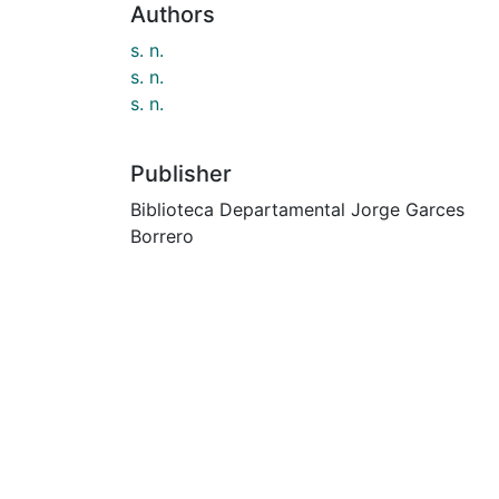
Authors
s. n.
s. n.
s. n.
Publisher
Biblioteca Departamental Jorge Garces
Borrero