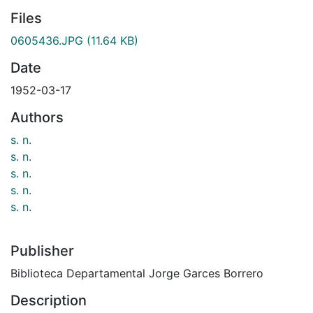
Files
0605436.JPG
(11.64 KB)
Date
1952-03-17
Authors
s. n.
s. n.
s. n.
s. n.
s. n.
Publisher
Biblioteca Departamental Jorge Garces Borrero
Description