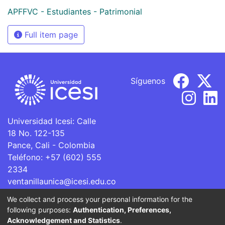
APFFVC - Estudiantes - Patrimonial
Full item page
Síguenos
Universidad Icesi: Calle
18 No. 122-135
Pance, Cali - Colombia
Teléfono: +57 (602) 555
2334
ventanillaunica@icesi.edu.co
We collect and process your personal information for the
La Universidad Icesi es una Institución de Educación
following purposes:
Authentication, Preferences,
Superior que se encuentra sujeta a inspección y vigilancia
Acknowledgement and Statistics
.