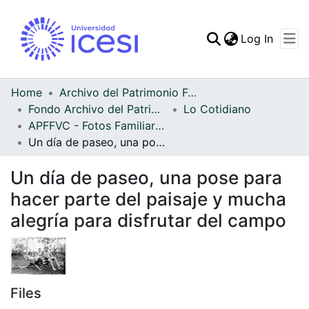
(curren
Log In
Communities & Collec
All of DSpace
Home
Archivo del Patrimonio Fotográfico y Fílmico del Valle del Cauca
Fondo Archivo del Patrimonio Fotográfico y Fílmico del Valle del Cauca
Lo Cotidiano
Statistics
APFFVC - Fotos Familiares - Patrimonial
Un día de paseo, una pose para hacer parte del paisaje y mucha alegría para disfrutar del campo
Un día de paseo, una pose para
hacer parte del paisaje y mucha
alegría para disfrutar del campo
Files