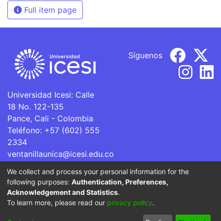
Full item page
Síguenos
Universidad Icesi: Calle
18 No. 122-135
Pance, Cali - Colombia
Teléfono: +57 (602) 555
2334
ventanillaunica@icesi.edu.co
We collect and process your personal information for the
La Universidad Icesi es una Institución de Educación
following purposes:
Authentication, Preferences,
Superior que se encuentra sujeta a inspección y vigilancia
Acknowledgement and Statistics
.
por parte del Ministerio de Educación Nacional.
To learn more, please read our
privacy policy
.
Cookie
Privacy
End User
Send