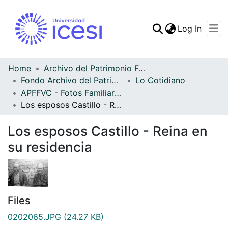
(curren
Log In
Communities & Collec
All of DSpace
Home
Archivo del Patrimonio Fotográfico y Fílmico del Valle del Cauca
Fondo Archivo del Patrimonio Fotográfico y Fílmico del Valle del Cauca
Lo Cotidiano
Statistics
APFFVC - Fotos Familiares - Patrimonial
Los esposos Castillo - Reina en su residencia
Los esposos Castillo - Reina en
su residencia
Files
0202065.JPG
(24.27 KB)